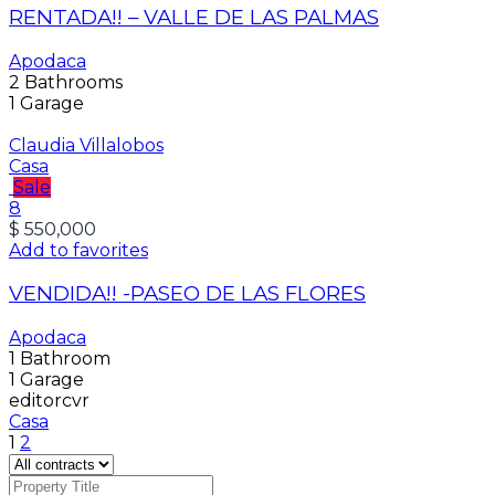
RENTADA!! – VALLE DE LAS PALMAS
Apodaca
2
Bathrooms
1
Garage
Claudia Villalobos
Casa
Sale
8
$ 550,000
Add to favorites
VENDIDA!! -PASEO DE LAS FLORES
Apodaca
1
Bathroom
1
Garage
editorcvr
Casa
Paginación
Page
Page
1
2
de